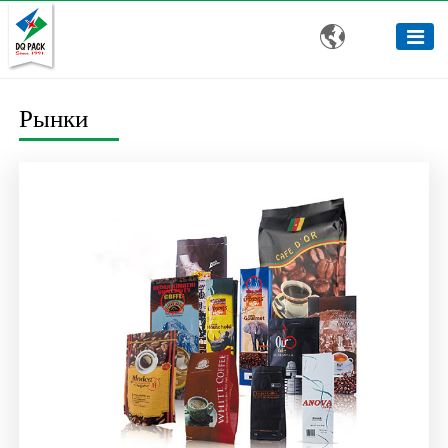

Рынки